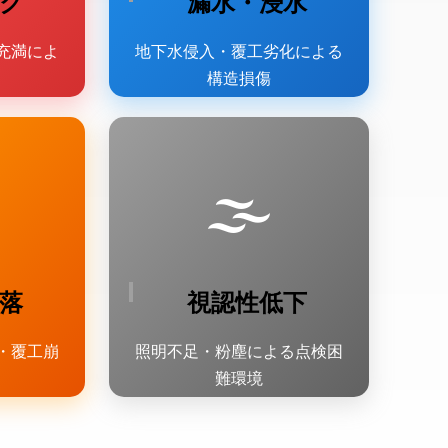
ク
漏水・浸水
充満によ
地下水侵入・覆工劣化による
構造損傷
🌫️
落
視認性低下
・覆工崩
照明不足・粉塵による点検困
難環境