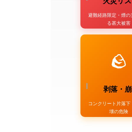
火災リス
避難経路限定・煙の
る甚大被害
🪨
剥落・崩
コンクリート片落下
壊の危険