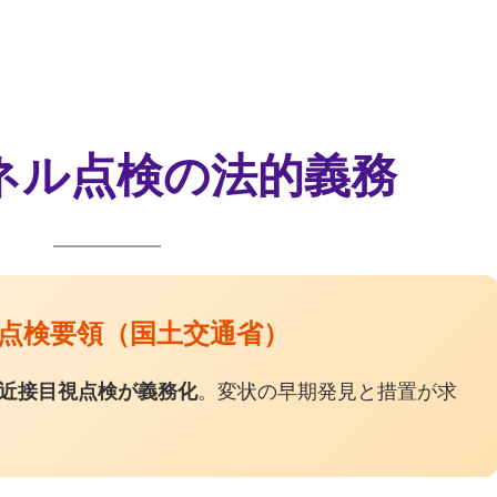
ンネル点検の法的義務
期点検要領（国土交通省）
の近接目視点検が義務化
。変状の早期発見と措置が求