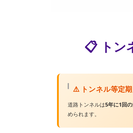
📋 ト
⚠️ トンネル等定
道路トンネルは
5年に1回
められます。