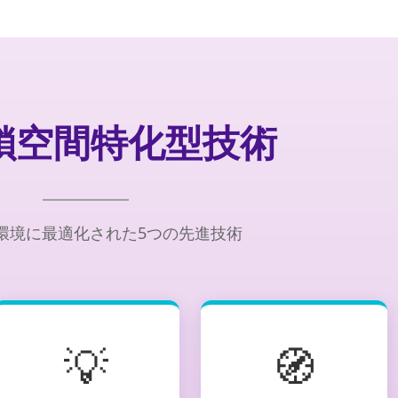
閉鎖空間特化型技術
環境に最適化された5つの先進技術
💡
🧭