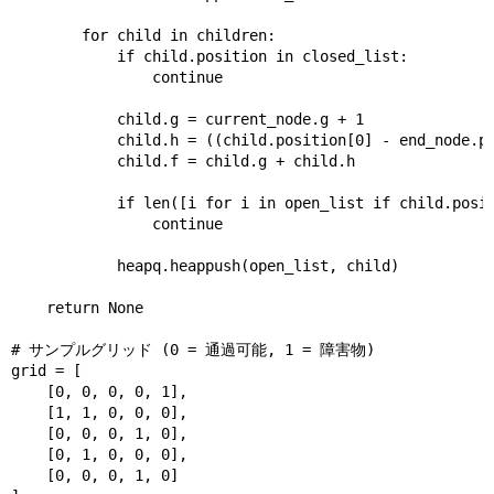
        for child in children:

            if child.position in closed_list:

                continue

            child.g = current_node.g + 1

            child.h = ((child.position[0] - end_node.po
            child.f = child.g + child.h

            if len([i for i in open_list if child.posit
                continue

            heapq.heappush(open_list, child)

    return None

# サンプルグリッド (0 = 通過可能, 1 = 障害物)

grid = [

    [0, 0, 0, 0, 1],

    [1, 1, 0, 0, 0],

    [0, 0, 0, 1, 0],

    [0, 1, 0, 0, 0],

    [0, 0, 0, 1, 0]
