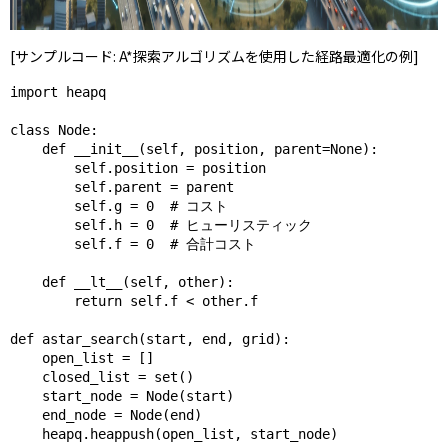
[サンプルコード: A*探索アルゴリズムを使用した経路最適化の例]
import heapq

class Node:

    def __init__(self, position, parent=None):

        self.position = position

        self.parent = parent

        self.g = 0  # コスト

        self.h = 0  # ヒューリスティック

        self.f = 0  # 合計コスト

    def __lt__(self, other):

        return self.f < other.f

def astar_search(start, end, grid):

    open_list = []

    closed_list = set()

    start_node = Node(start)

    end_node = Node(end)

    heapq.heappush(open_list, start_node)
