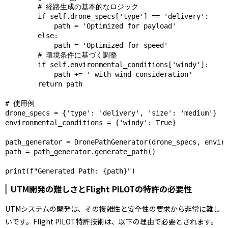
        # 経路生成の基本的なロジック

        if self.drone_specs['type'] == 'delivery': 

            path = 'Optimized for payload' 

        else: 

            path = 'Optimized for speed' 

        # 環境条件に基づく調整 

        if self.environmental_conditions['windy']: 

            path += ' with wind consideration' 

        return path 

# 使用例 

drone_specs = {'type': 'delivery', 'size': 'medium'} 

environmental_conditions = {'windy': True} 

path_generator = DronePathGenerator(drone_specs, enviro
path = path_generator.generate_path() 

print(f"Generated Path: {path}")
UTM開発の難しさとFlight PILOTの特許の必要性
UTMシステムの開発は、その複雑性と安全性の要求から非常に難し
いです。Flight PILOT特許技術は、以下の理由で必要とされます。