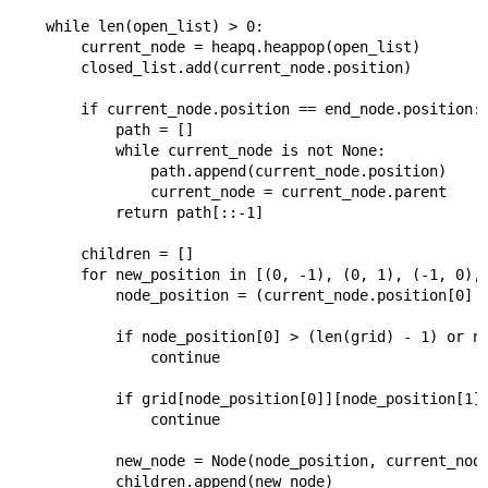
    while len(open_list) > 0:

        current_node = heapq.heappop(open_list)

        closed_list.add(current_node.position)

        if current_node.position == end_node.position:

            path = []

            while current_node is not None:

                path.append(current_node.position)

                current_node = current_node.parent

            return path[::-1]

        children = []

        for new_position in [(0, -1), (0, 1), (-1, 
            node_position = (current_node.position[0] +
            if node_position[0] > (len(grid) - 1) or no
                continue

            if grid[node_position[0]][node_position[1]]
                continue

            new_node = Node(node_position, current_node
            children.append(new_node)
