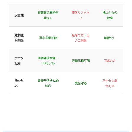
作業員の高所作
墜落リスクあ
地上からの
安全性
業なし
り
観察
建物使
足場で窓・出
通常営業可能
制限なし
用制限
入口制限
データ
高解像度画像・
詳細記録可能
写真のみ
記録
3Dモデル
法令対
建築基準法12条
不十分な場
完全対応
応
対応
合あり