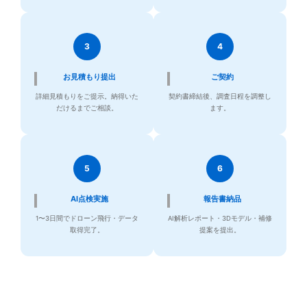
3
4
お見積もり提出
ご契約
詳細見積もりをご提示。納得いた
契約書締結後、調査日程を調整し
だけるまでご相談。
ます。
5
6
AI点検実施
報告書納品
1〜3日間でドローン飛行・データ
AI解析レポート・3Dモデル・補修
取得完了。
提案を提出。