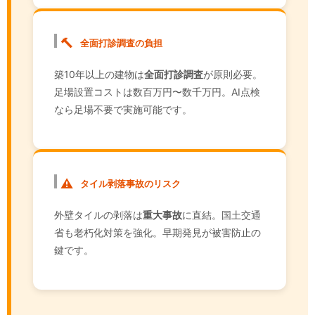
🔨
全面打診調査の負担
築10年以上の建物は
全面打診調査
が原則必要。
足場設置コストは数百万円〜数千万円。AI点検
なら足場不要で実施可能です。
⚠️
タイル剥落事故のリスク
外壁タイルの剥落は
重大事故
に直結。国土交通
省も老朽化対策を強化。早期発見が被害防止の
鍵です。