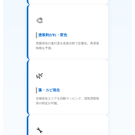
🎨
塗装剥がれ・変色
塗膜劣化の進行度を色差分析で定量化。再塗装
時期を予測。
🌿
藻・カビ発生
生物劣化エリアを自動マッピング。湿気滞留箇
所の特定が可能。
🔧