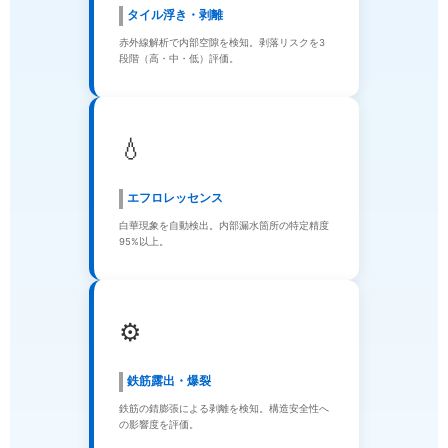
タイル浮き・剥離
赤外線解析で内部空隙を検知。剥落リスクを3
段階（高・中・低）評価。
💧
エフロレッセンス
白華現象を自動検出。内部漏水箇所の特定精度
95%以上。
⚙️
鉄筋露出・爆裂
鉄筋の錆膨張による剥離を検知。構造安全性へ
の影響度を評価。