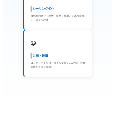
シーリング劣化
目地部の硬化・剥離・破断を検出。防水性能低
下リスクを評価。
🧩
欠損・破損
コンクリート欠損・タイル破損を3D計測。補修
範囲を正確に算出。