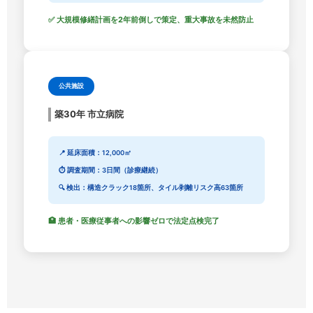
✅ 大規模修繕計画を2年前倒しで策定、重大事故を未然防止
公共施設
築30年 市立病院
📍 延床面積：12,000㎡
⏱️ 調査期間：3日間（診療継続）
🔍 検出：構造クラック18箇所、タイル剥離リスク高63箇所
🏥 患者・医療従事者への影響ゼロで法定点検完了