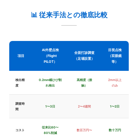
📊 従来手法との徹底比較
AI外壁点検
目視点検
全面打診調査
項目
（Flight
（双眼鏡
（足場設置）
PILOT）
等）
検出精
0.2mm幅ひび割
高精度（接
2mm以上
度
れ検出
触）
のみ
調査時
1〜3日
2〜4週間
1〜2日
間
従来比60〜
コスト
数百万円〜
数十万円
80%削減