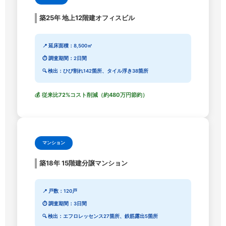
築25年 地上12階建オフィスビル
📍 延床面積：8,500㎡
⏱️ 調査期間：2日間
🔍 検出：ひび割れ142箇所、タイル浮き38箇所
💰 従来比72%コスト削減（約480万円節約）
マンション
築18年 15階建分譲マンション
📍 戸数：120戸
⏱️ 調査期間：3日間
🔍 検出：エフロレッセンス27箇所、鉄筋露出5箇所